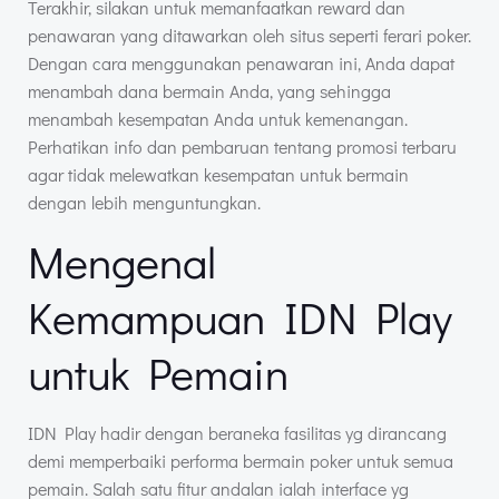
Terakhir, silakan untuk memanfaatkan reward dan
penawaran yang ditawarkan oleh situs seperti ferari poker.
Dengan cara menggunakan penawaran ini, Anda dapat
menambah dana bermain Anda, yang sehingga
menambah kesempatan Anda untuk kemenangan.
Perhatikan info dan pembaruan tentang promosi terbaru
agar tidak melewatkan kesempatan untuk bermain
dengan lebih menguntungkan.
Mengenal
Kemampuan IDN Play
untuk Pemain
IDN Play hadir dengan beraneka fasilitas yg dirancang
demi memperbaiki performa bermain poker untuk semua
pemain. Salah satu fitur andalan ialah interface yg