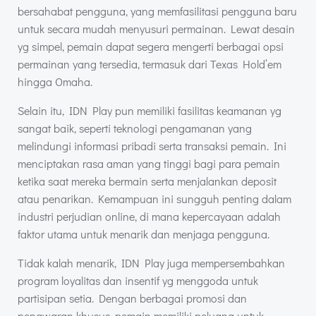
bersahabat pengguna, yang memfasilitasi pengguna baru
untuk secara mudah menyusuri permainan. Lewat desain
yg simpel, pemain dapat segera mengerti berbagai opsi
permainan yang tersedia, termasuk dari Texas Hold’em
hingga Omaha.
Selain itu, IDN Play pun memiliki fasilitas keamanan yg
sangat baik, seperti teknologi pengamanan yang
melindungi informasi pribadi serta transaksi pemain. Ini
menciptakan rasa aman yang tinggi bagi para pemain
ketika saat mereka bermain serta menjalankan deposit
atau penarikan. Kemampuan ini sungguh penting dalam
industri perjudian online, di mana kepercayaan adalah
faktor utama untuk menarik dan menjaga pengguna.
Tidak kalah menarik, IDN Play juga mempersembahkan
program loyalitas dan insentif yg menggoda untuk
partisipan setia. Dengan berbagai promosi dan
penawaran khusus, pemain memiliki peluang untuk