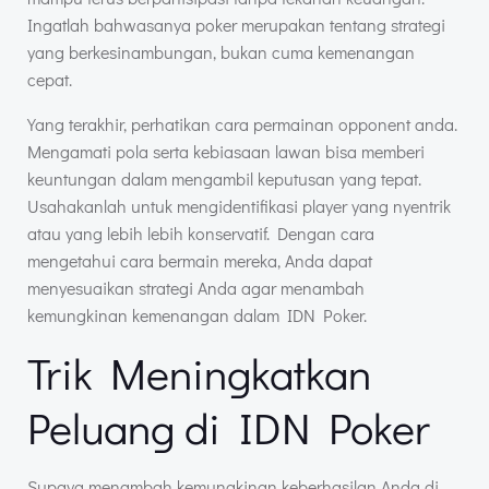
Ingatlah bahwasanya poker merupakan tentang strategi
yang berkesinambungan, bukan cuma kemenangan
cepat.
Yang terakhir, perhatikan cara permainan opponent anda.
Mengamati pola serta kebiasaan lawan bisa memberi
keuntungan dalam mengambil keputusan yang tepat.
Usahakanlah untuk mengidentifikasi player yang nyentrik
atau yang lebih lebih konservatif. Dengan cara
mengetahui cara bermain mereka, Anda dapat
menyesuaikan strategi Anda agar menambah
kemungkinan kemenangan dalam IDN Poker.
Trik Meningkatkan
Peluang di IDN Poker
Supaya menambah kemungkinan keberhasilan Anda di