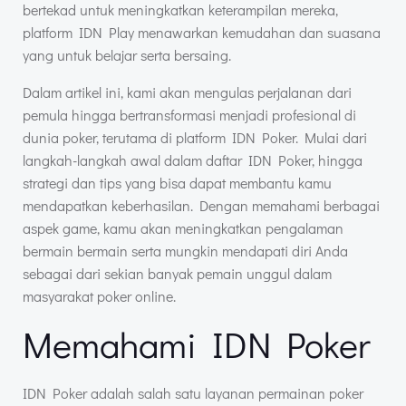
bertekad untuk meningkatkan keterampilan mereka,
platform IDN Play menawarkan kemudahan dan suasana
yang untuk belajar serta bersaing.
Dalam artikel ini, kami akan mengulas perjalanan dari
pemula hingga bertransformasi menjadi profesional di
dunia poker, terutama di platform IDN Poker. Mulai dari
langkah-langkah awal dalam daftar IDN Poker, hingga
strategi dan tips yang bisa dapat membantu kamu
mendapatkan keberhasilan. Dengan memahami berbagai
aspek game, kamu akan meningkatkan pengalaman
bermain bermain serta mungkin mendapati diri Anda
sebagai dari sekian banyak pemain unggul dalam
masyarakat poker online.
Memahami IDN Poker
IDN Poker adalah salah satu layanan permainan poker