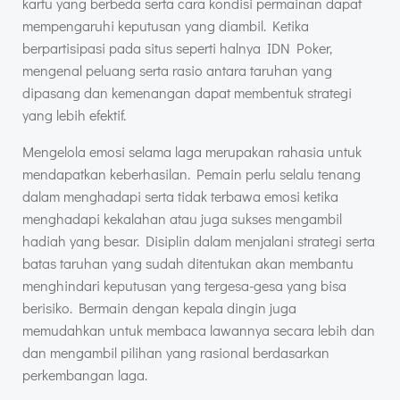
kartu yang berbeda serta cara kondisi permainan dapat
mempengaruhi keputusan yang diambil. Ketika
berpartisipasi pada situs seperti halnya IDN Poker,
mengenal peluang serta rasio antara taruhan yang
dipasang dan kemenangan dapat membentuk strategi
yang lebih efektif.
Mengelola emosi selama laga merupakan rahasia untuk
mendapatkan keberhasilan. Pemain perlu selalu tenang
dalam menghadapi serta tidak terbawa emosi ketika
menghadapi kekalahan atau juga sukses mengambil
hadiah yang besar. Disiplin dalam menjalani strategi serta
batas taruhan yang sudah ditentukan akan membantu
menghindari keputusan yang tergesa-gesa yang bisa
berisiko. Bermain dengan kepala dingin juga
memudahkan untuk membaca lawannya secara lebih dan
dan mengambil pilihan yang rasional berdasarkan
perkembangan laga.