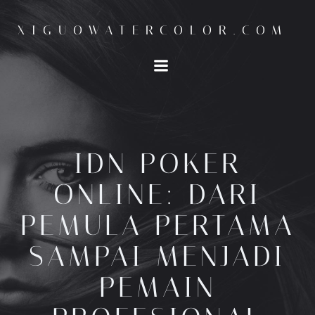
Skip
to
XIGUOWATERCOLOR.COM
content
IDN POKER
ONLINE: DARI
PEMULA PERTAMA
SAMPAI MENJADI
PEMAIN