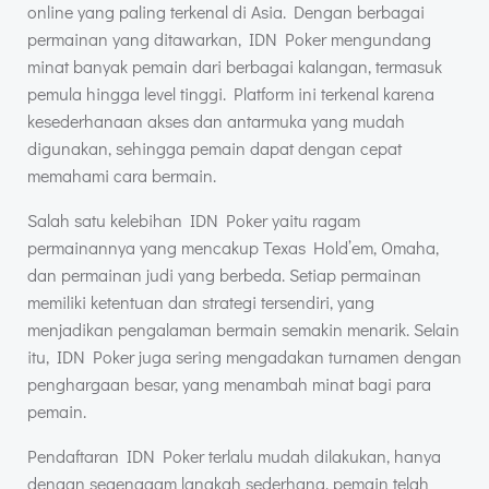
online yang paling terkenal di Asia. Dengan berbagai
permainan yang ditawarkan, IDN Poker mengundang
minat banyak pemain dari berbagai kalangan, termasuk
pemula hingga level tinggi. Platform ini terkenal karena
kesederhanaan akses dan antarmuka yang mudah
digunakan, sehingga pemain dapat dengan cepat
memahami cara bermain.
Salah satu kelebihan IDN Poker yaitu ragam
permainannya yang mencakup Texas Hold’em, Omaha,
dan permainan judi yang berbeda. Setiap permainan
memiliki ketentuan dan strategi tersendiri, yang
menjadikan pengalaman bermain semakin menarik. Selain
itu, IDN Poker juga sering mengadakan turnamen dengan
penghargaan besar, yang menambah minat bagi para
pemain.
Pendaftaran IDN Poker terlalu mudah dilakukan, hanya
dengan segenggam langkah sederhana, pemain telah