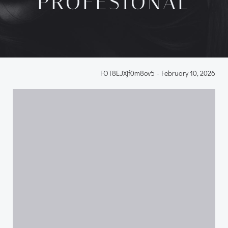
PROFESIONAL
FOT8EJXjf0m8ov5
-
February 10, 2026