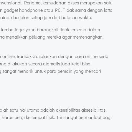
onvensional. Pertama, kemudahan akses merupakan satu
an gadget handphone atau PC. Tidak sama dengan lotto
ainan berjalan setiap jam dari batasan waktu.
omba togel yang barangkali tidak tersedia dalam
serta menaikkan peluang mereka agar memenangkan.
 online, transaksi dijalankan dengan cara online serta
ng dilakukan secara otomatis juga ketat bisa
g sangat menarik untuk para pemain yang mencari
ah satu hal utama adalah aksesibilitas aksesibilitas.
arus pergi ke tempat fisik. Ini sangat bermanfaat bagi