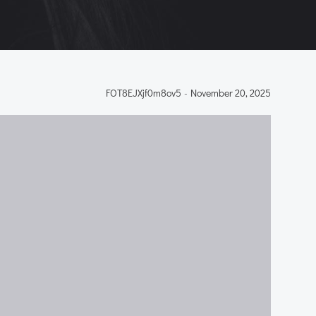
FOT8EJXjf0m8ov5
-
November 20, 2025