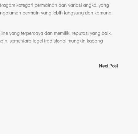
eragam kategori permainan dan variasi angka, yang
pengalaman bermain yang lebih langsung dan komunal,
ine yang terpercaya dan memiliki reputasi yang baik.
n, sementara togel tradisional mungkin kadang
Next Post