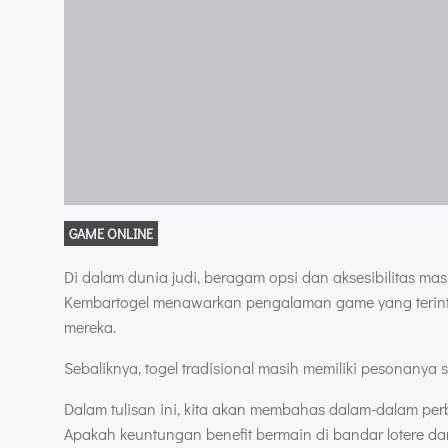
GAME ONLINE
Di dalam dunia judi, beragam opsi dan aksesibilitas ma
Kembartogel menawarkan pengalaman game yang terint
mereka.
Sebaliknya, togel tradisional masih memiliki pesonanya 
Dalam tulisan ini, kita akan membahas dalam-dalam pe
Apakah keuntungan benefit bermain di bandar lotere da