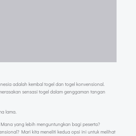
onesia adalah kembal togel dan togel konvensional.
merasakan sensasi togel dalam genggaman tangan
ma lama.
l. Mana yang lebih menguntungkan bagi peserta?
ional? Mari kita meneliti kedua opsi ini untuk melihat