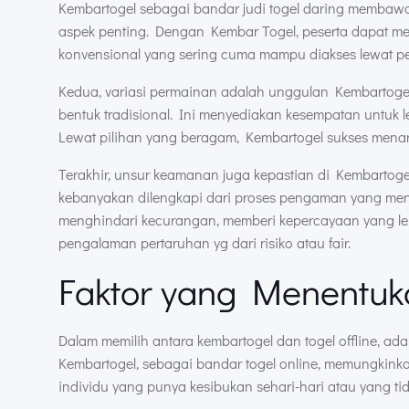
Kembartogel sebagai bandar judi togel daring membawa
aspek penting. Dengan Kembar Togel, peserta dapat m
konvensional yang sering cuma mampu diakses lewat pera
Kedua, variasi permainan adalah unggulan Kembartogel
bentuk tradisional. Ini menyediakan kesempatan untuk
Lewat pilihan yang beragam, Kembartogel sukses mena
Terakhir, unsur keamanan juga kepastian di Kembartogel 
kebanyakan dilengkapi dari proses pengaman yang menjam
menghindari kecurangan, memberi kepercayaan yang leb
pengalaman pertaruhan yg dari risiko atau fair.
Faktor yang Menentu
Dalam memilih antara kembartogel dan togel offline, ada
Kembartogel, sebagai bandar togel online, memungkinka
individu yang punya kesibukan sehari-hari atau yang ti