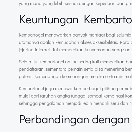
yang mana yang lebih sesuai dengan keperluan dan pre
Keuntungan Kembartog
Kembartogel menawarkan banyak manfaat bagi sejumlah 
utamanya adalah kemudahan akses aksesibilitas. Para
jejaring internet. Ini memberikan kenyamanan yang sang
Selain itu, kembartogel online sering kali memberikan 
pendaftaran, sementara pemain setia bisa menerima be
potensi kemenangan kemenangan mereka serta minimalk
Kembartogel juga menawarkan berbagai pilihan permain
mulai dari taruhan angka tunggal sampai kombinasi kom
sehingga pengalaman menjadi lebih menarik seru dan
Perbandingan dengan 