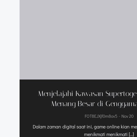
Menjelajahi Kawasan Supertoge
Menang Besar di Genggam
-
FOT8EJXjf0m8ov5
Nov 20
Dalam zaman digital saat ini, game online kian 
menikmati menikmati […]