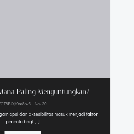
 Mana Paling Menguntungkan?
-
FOT8EJXjf0m8ov5
Nov 20
agam opsi dan aksesibilitas masuk menjadi faktor
penentu bagi […]