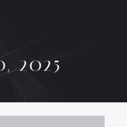
, 2025